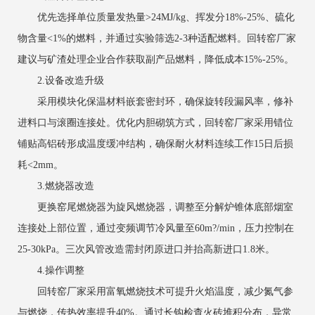
优先选择单位质量发热量>24MJ/kg、挥发分18%-25%、硫化
物含量<1%的燃料，并通过实验筛选2-3种适配燃料。回转窑厂家
建议与矿渣处理企业合作获取副产品燃料，降低成本15%-25%。
2.设备改造升级
采用模块化保温材料嵌套密封环，确保旋转段漏风率，修补
进料口与滚圈连接处。优化内胆砌筑方式，回转窑厂家采用错位
铺贴高铝砖形成温度缓冲结构，确保耐火材料连续工作15日后损
耗<2mm。
3.燃烧器改造
更换窑尾燃烧器为旋风燃烧器，调整至分解炉锥体底部烟室
连接处上部位置，通过变频调节冷风量至60m?/min，压力控制在
25-30kPa。三次风管改造需封闭原进口并抬高新进口1.8米。
4.操作调整
回转窑厂家采用富氧燃烧技术可提升火焰温度，减少氮气参
与燃烧，传热效率提升40%。通过长钩检查火砖堆积分布，异常