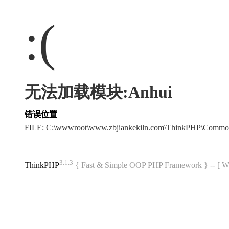
:(
无法加载模块:Anhui
错误位置
FILE: C:\wwwroot\www.zbjiankekiln.com\ThinkPHP\Commo
3.1.3
ThinkPHP
{ Fast & Simple OOP PHP Framework } -- 