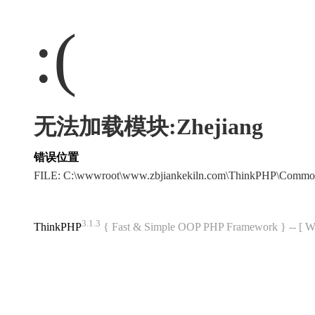
:(
无法加载模块:Zhejiang
错误位置
FILE: C:\wwwroot\www.zbjiankekiln.com\ThinkPHP\Commo
3.1.3
ThinkPHP
{ Fast & Simple OOP PHP Framework } -- 