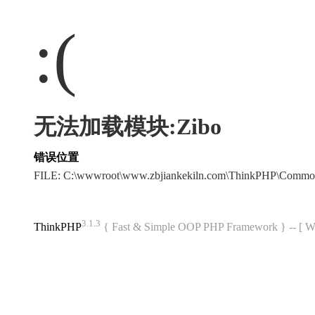
:(
无法加载模块:Zibo
错误位置
FILE: C:\wwwroot\www.zbjiankekiln.com\ThinkPHP\Commo
3.1.3
ThinkPHP
{ Fast & Simple OOP PHP Framework } -- 